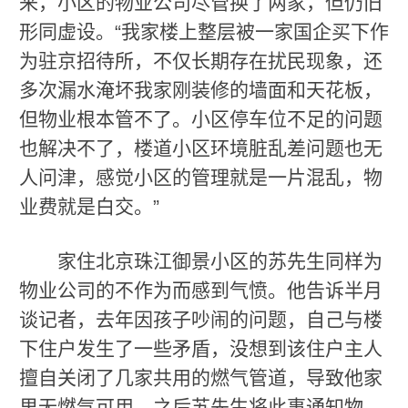
来，小区的物业公司尽管换了两家，但仍旧
形同虚设。“我家楼上整层被一家国企买下作
为驻京招待所，不仅长期存在扰民现象，还
多次漏水淹坏我家刚装修的墙面和天花板，
但物业根本管不了。小区停车位不足的问题
也解决不了，楼道小区环境脏乱差问题也无
人问津，感觉小区的管理就是一片混乱，物
业费就是白交。”
家住北京珠江御景小区的苏先生同样为
物业公司的不作为而感到气愤。他告诉半月
谈记者，去年因孩子吵闹的问题，自己与楼
下住户发生了一些矛盾，没想到该住户主人
擅自关闭了几家共用的燃气管道，导致他家
里无燃气可用。之后苏先生将此事通知物