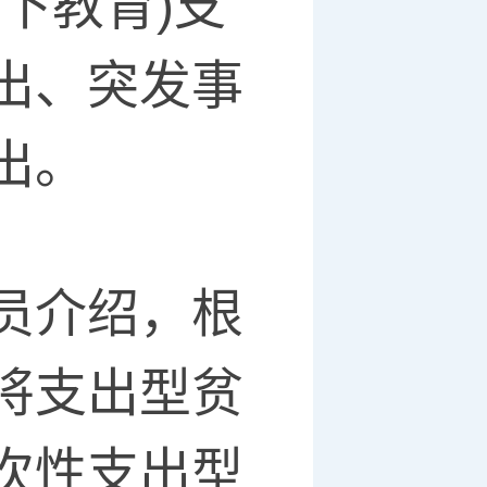
下教育)支
出、突发事
出。
员介绍，根
将支出型贫
次性支出型