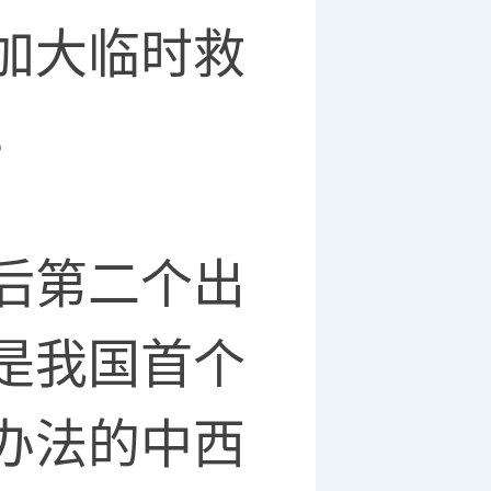
加大临时救
。
后第二个出
是我国首个
办法的中西