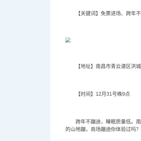
【关键词】免票进场、跨年不
【地址】南昌市青云谱区洪城路
【时间】12月31号晚9点
跨年不蹦迪，睡眠质量低。南
的山地蹦，商场蹦迪你体验过吗