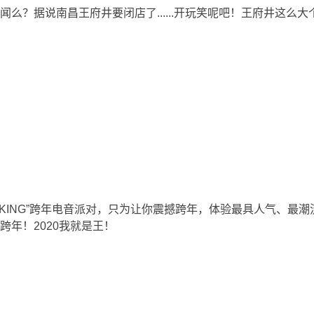
么？据说南昌王府井要闭店了......开玩笑呢吧！王府井这么
E KING”跨年电音派对，只为让你震撼跨年，体验最具人气、最潮
年！2020我就是王！