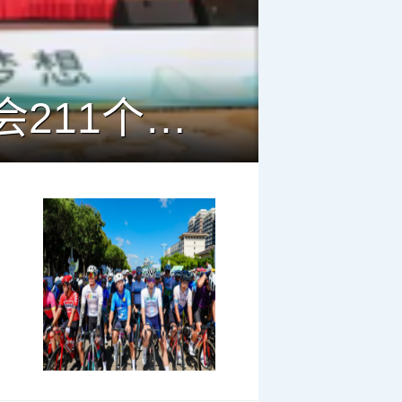
淮安成功举办第四届淮河华商大会211个签约项目 总投资1486.